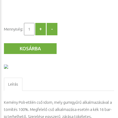
Mennyiség:
KOSÁRBA
Leírás
Kemény Poli-etilén cső idom, mely gumigyűrű alkalmazásával a
tömítés 100%. Megfelelő cső alkalmazása esetén a kék 16 bar-
ig terhelhető. Szerelése egyszerű, zárása tökéletes.