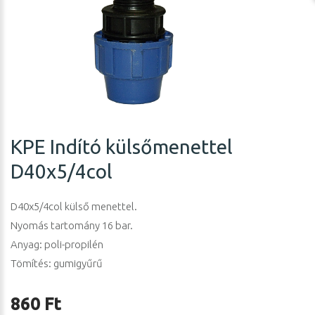
KPE Indító külsőmenettel
D40x5/4col
D40x5/4col külső menettel.
Nyomás tartomány 16 bar.
Anyag: poli-propilén
Tömítés: gumigyűrű
860 Ft