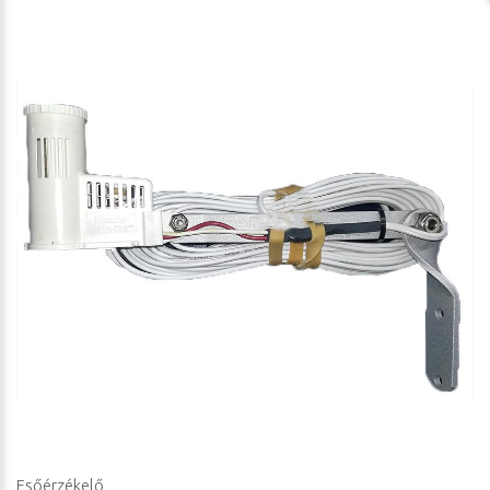
Esőérzékelő