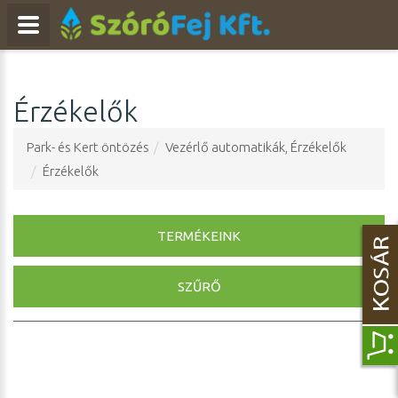
Ár
Minimum ár
Érzékelők
17000
Ft
Park- és Kert öntözés
Vezérlő automatikák, Érzékelők
Maximum ár
Érzékelők
18000
Ft
TERMÉKEINK
SZŰRŐ