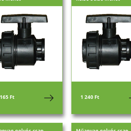
 165 Ft
1 240 Ft
nyag golyós csap
Műanyag golyós csap