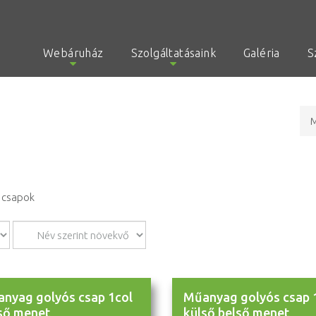
Webáruház
Szolgáltatásaink
Galéria
S
M
 csapok
nyag golyós csap 1col
Műanyag golyós csap 
ső menet
külső belső menet