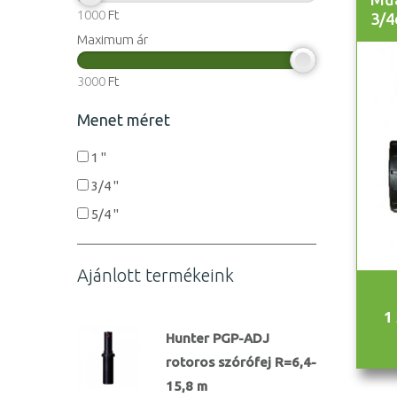
1000
Ft
3/4
Maximum ár
3000
Ft
Menet méret
1 "
3/4 "
5/4 "
Ajánlott termékeink
1
Hunter PGP-ADJ
rotoros szórófej R=6,4-
15,8 m