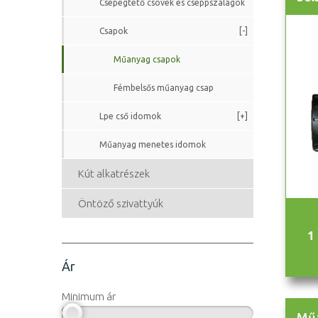
Csepegtető csövek és cseppszalagok
Csapok
[-]
Műanyag csapok
Fémbelsős műanyag csap
Lpe cső idomok
[+]
Műanyag menetes idomok
Kút alkatrészek
Öntöző szivattyúk
1
Ár
Minimum ár
Műa