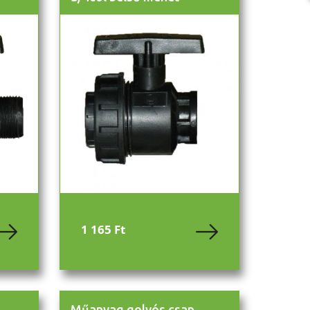
1 165 Ft
Műanyag golyós csap