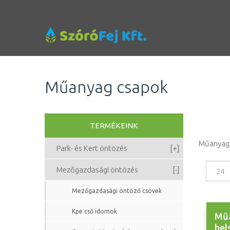
Műanyag csapok
TERMÉKEINK
Műanyag
Park- és Kert öntözés
[+]
Mezőgazdasági öntözés
[-]
Mezőgazdasági öntöző csövek
Kpe cső idomok
Műa
bel