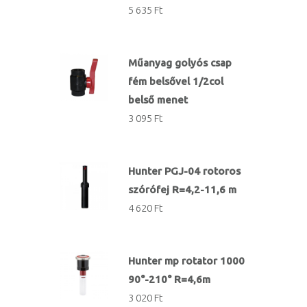
5 635 Ft
Műanyag golyós csap
fém belsővel 1/2col
belső menet
3 095 Ft
Hunter PGJ-04 rotoros
szórófej R=4,2-11,6 m
4 620 Ft
Hunter mp rotator 1000
90°-210° R=4,6m
3 020 Ft