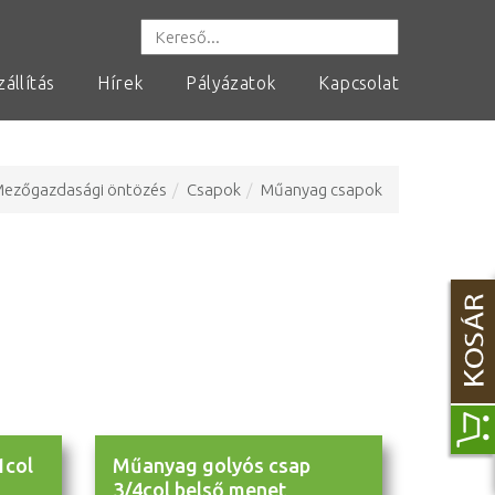
zállítás
Hírek
Pályázatok
Kapcsolat
ezőgazdasági öntözés
Csapok
Műanyag csapok
1col
Műanyag golyós csap
3/4col belső menet