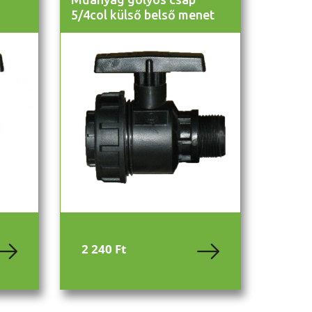
5/4col külső belső menet
2 240 Ft