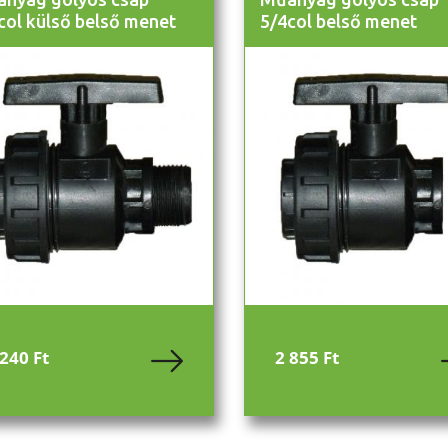
col külső belső menet
5/4col belső menet
 240 Ft
2 855 Ft