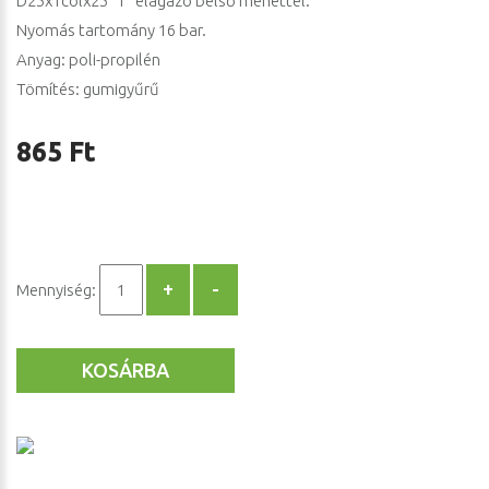
D25x1colx25 "T" elágazó belső menettel.
Nyomás tartomány 16 bar.
Anyag: poli-propilén
Tömítés: gumigyűrű
865 Ft
Mennyiség:
KOSÁRBA