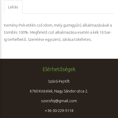
Leírás
Kemény Poli-etilén cső idom, mely gumigyűrű alkalmazásával a
tömítés 100%. Megfelelő cső alkalmazása esetén a kék 16 bar-
ig terhelhető. Szerelése egyszerű, zárása tökéletes.
Elérhetőségek
Szóró-Fej Kft
6760 Kistelek, Nagy Sándor utca 2.
szorofej@gmail.com
+36-30-229-5118