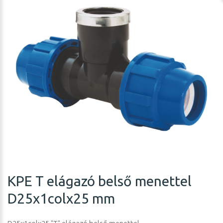
KPE T elágazó belső menettel
D25x1colx25 mm