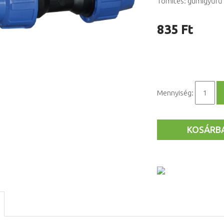
Tömítés: gumigyűrű
835 Ft
Mennyiség:
KOSÁRB