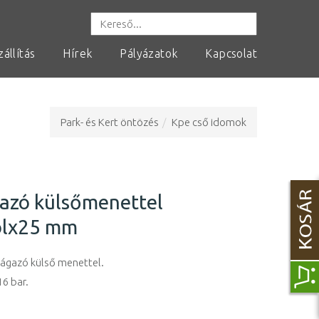
zállítás
Hírek
Pályázatok
Kapcsolat
Park- és Kert öntözés
Kpe cső idomok
gazó külsőmenettel
olx25 mm
lágazó külső menettel.
6 bar.