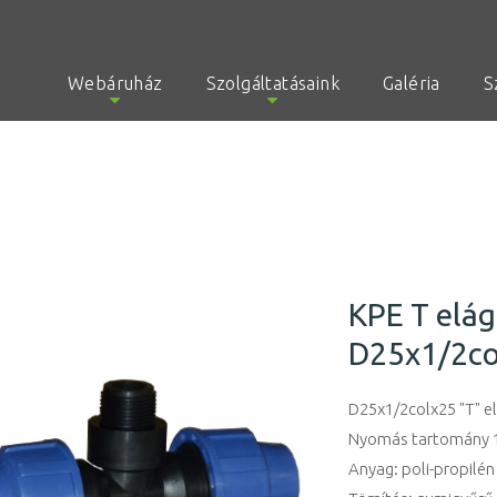
Webáruház
Szolgáltatásaink
Galéria
S
KPE T elá
D25x1/2c
D25x1/2colx25 "T" e
Nyomás tartomány 1
Anyag: poli-propilén