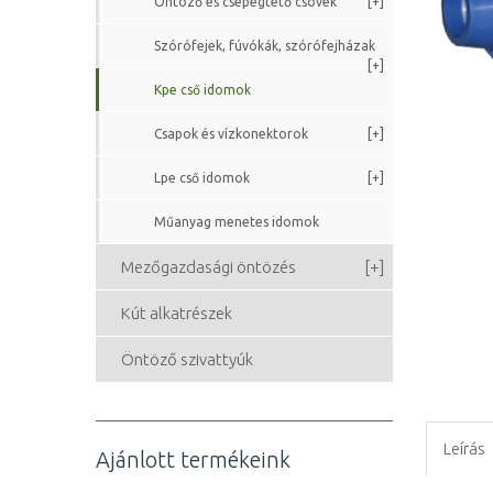
Öntöző és csepegtető csövek
[+]
Szórófejek, fúvókák, szórófejházak
[+]
Kpe cső idomok
Csapok és vízkonektorok
[+]
Lpe cső idomok
[+]
Műanyag menetes idomok
Mezőgazdasági öntözés
[+]
Kút alkatrészek
Öntöző szivattyúk
Leírás
Ajánlott termékeink