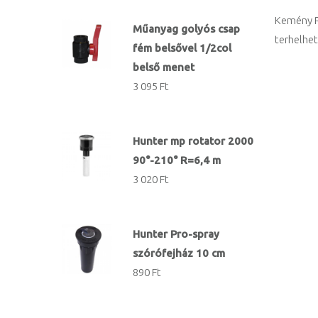
Kemény Po
Műanyag golyós csap
terhelhet
fém belsővel 1/2col
belső menet
3 095 Ft
Hunter mp rotator 2000
90°-210° R=6,4 m
3 020 Ft
Hunter Pro-spray
szórófejház 10 cm
890 Ft