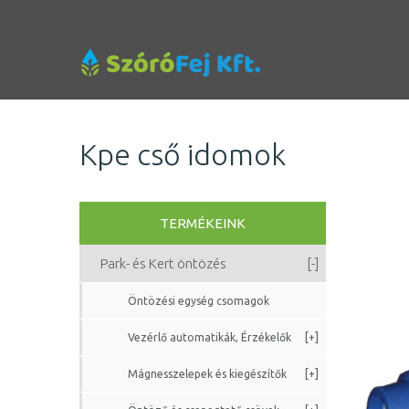
Kpe cső idomok
TERMÉKEINK
Park- és Kert öntözés
[-]
Öntözési egység csomagok
Vezérlő automatikák, Érzékelők
[+]
Mágnesszelepek és kiegészítők
[+]