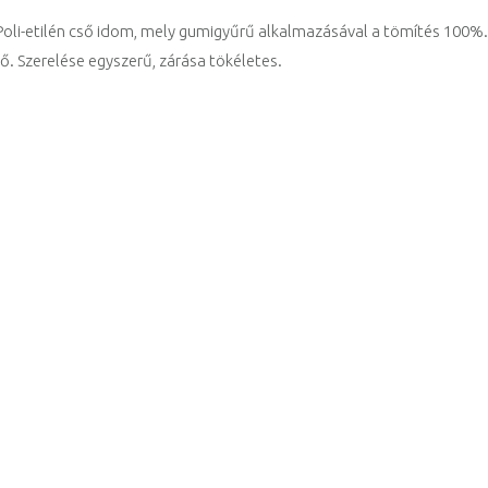
li-etilén cső idom, mely gumigyűrű alkalmazásával a tömítés 100%. 
ő. Szerelése egyszerű, zárása tökéletes.