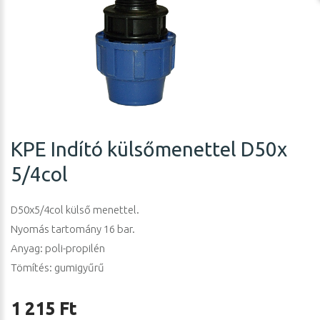
KPE Indító külsőmenettel D50x
5/4col
D50x5/4col külső menettel.
Nyomás tartomány 16 bar.
Anyag: poli-propilén
Tömítés: gumigyűrű
1 215 Ft