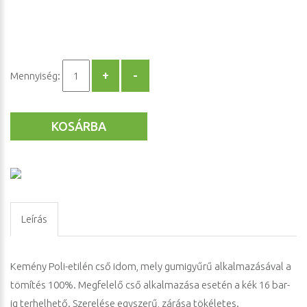
Mennyiség:
KOSÁRBA
Leírás
Kemény Poli-etilén cső idom, mely gumigyűrű alkalmazásával a
tömítés 100%. Megfelelő cső alkalmazása esetén a kék 16 bar-
ig terhelhető. Szerelése egyszerű, zárása tökéletes.