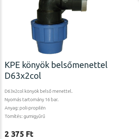
KPE könyök belsőmenettel
D63x2col
D63x2col könyök belső menettel.
Nyomás tartomány 16 bar.
Anyag: poli-propilén
Tömítés: gumigyűrű
2 375 Ft