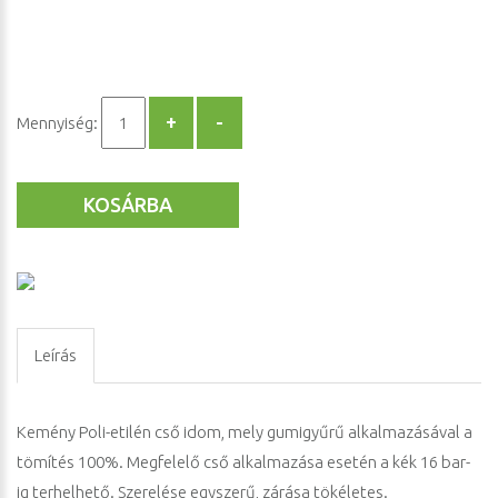
Mennyiség:
KOSÁRBA
Leírás
Kemény Poli-etilén cső idom, mely gumigyűrű alkalmazásával a
tömítés 100%. Megfelelő cső alkalmazása esetén a kék 16 bar-
ig terhelhető. Szerelése egyszerű, zárása tökéletes.