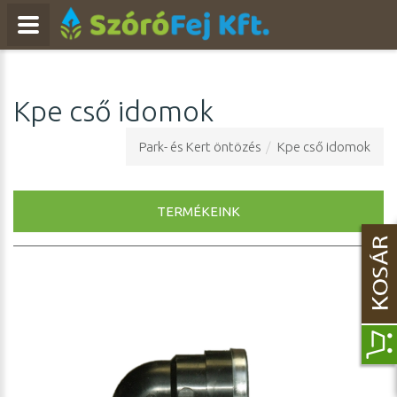
Kpe cső idomok
Park- és Kert öntözés
Kpe cső idomok
TERMÉKEINK