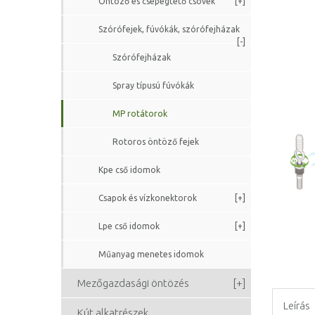
Öntöző és csepegtető csövek
[+]
Szórófejek, fúvókák, szórófejházak
[-]
Szórófejházak
Spray típusú fúvókák
MP rotátorok
Rotoros öntöző fejek
Kpe cső idomok
Csapok és vízkonektorok
[+]
Lpe cső idomok
[+]
Műanyag menetes idomok
Mezőgazdasági öntözés
[+]
Leírás
Kút alkatrészek