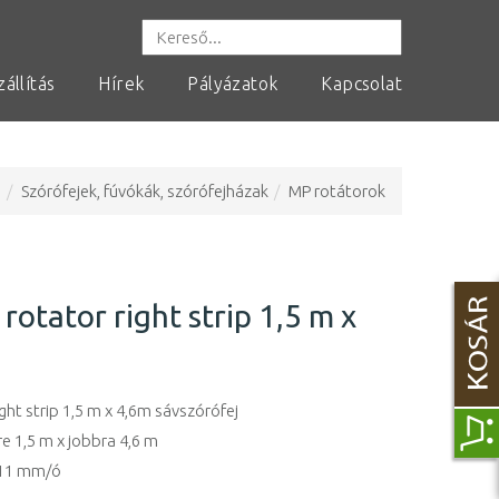
zállítás
Hírek
Pályázatok
Kapcsolat
s
Szórófejek, fúvókák, szórófejházak
MP rotátorok
rotator right strip 1,5 m x
ght strip 1,5 m x 4,6m sávszórófej
re 1,5 m x jobbra 4,6 m
 11 mm/ó