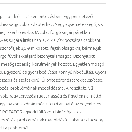
ep, a park és a tájkertöntözésben. Egy permetező
thez vagy bokoradapterhez. Nagy egyenletességű, kis
íz megtakarító eszköz!A több forgó sugár páratlan
s sugárállítás után is. A kis vízkibocsátás csökkenti
 szórófejek 2,5-9 m közötti fejtávolságokra, bármelyik
rgó fúvókákkal járó bizonytalanságot. Bizonyított
éz mezőgazdasági körülmények között. Egyetlen mozgó
s. Egyszerű és gyors beállítás! Könnyű ívbeállítás. Gyors
tozatos és széleskörű. Új öntözőrendszerek telepítése,
öntözési problémáinak megoldására. A rögzített ívű
yök, nagy tervezési rugalmasság és figyelemre méltó
gyanazon a zónán mégis fenntartható az egyenletes
 MP ROTATOR egyedülálló kombinációja a kis
 beszórási problémáinak magoldását - akár az alacsony
enti a problémát.