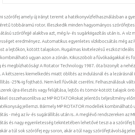
i szórófej amely új irányt teremt a hatékonyvízfelhasználásban a gy
éretű többáramú rotor. Illeszkedik minden hagyományos szórófejtes
sátású szórófejjé alakítva azt, még ív- és sugárkiigazítás után is. A v
sséget eredményez. Automatikus egyenletes vízkibocsátás még az ív- é
ást a lejtőkön, kötött talajokon. Rugalmas kivitelezésű eszköz! Ideális
kombinálható ugyan azon a zónán. Kiküszöböli a fúvókaágakkal és fo
g és megbízhatóság! A Rotator Technology 1987. óta bizonyít a neh
. A kétszeres kiemelkedés miatt öblítés az indulásnál és a lezárásnál i
lítás -25%-ig fojtható. Nem kell fúvókát cserélni. Felhasználásuk vál
szerek újra élesztés vagy felújítása, lejtős és tömör-kötött talajok 
ekkel összehasonlítva az MP ROTATORokat jelentős teljesítmény előn
atékonyság jellemzi. Bármely MP ROTATOR modellek kombinálható u
átás - még az ív- és sugárállítás után is. A meglévő rendszereken az
átás és nagy egyenletesség tekintetében lehetővé teszi a a szórófej
kár a túl sok szórófej egy soron, akár a túl nagy szórófejtávolság jel