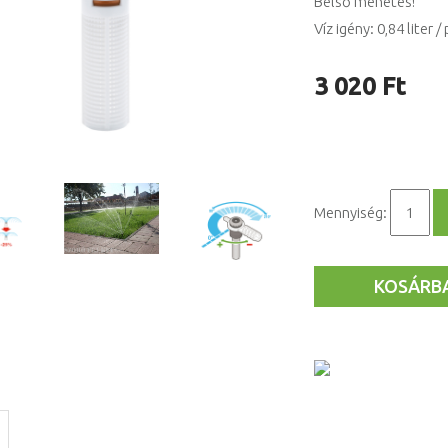
Belső menetes!
Víz igény: 0,84 liter /
3 020 Ft
Mennyiség:
KOSÁRB