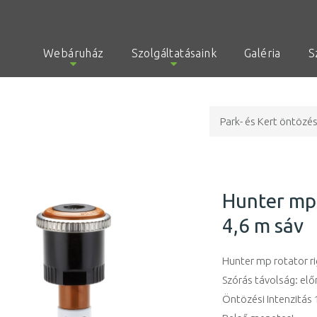
Webáruház
Szolgáltatásaink
Galéria
S
Park- és Kert öntözé
Hunter mp 
4,6 m sáv
Hunter mp rotator ri
Szórás távolság: elő
Öntözési Intenzitás