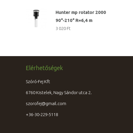
Hunter mp rotator 2000
90°-210° R=6,4 m
3 020 Ft
Elérhetőségek
Szóró-Fej Kft
6760 Kistelek, Nagy Sándor utca 2.
szorofej@gmail.com
+36-30-229-5118