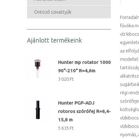
Öntöző szivattyúk
Forradalm
fúvóka m
víz kiboc
Ajánlott termékeink
egyenlete
az elfoly
modellel 
Hunter mp rotator 1000
tartóssá
90°-210° R=4,6m
alkatrész
3 020 Ft
sugárbeál
régi rend
szórófej
Hunter PGP-ADJ
költségh
rotoros szórófej R=6,4-
vízkibocs
15,8 m
vízkibocs
5 635 Ft
nyomás, a