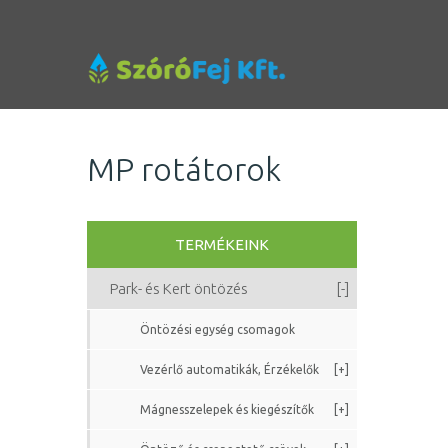
MP rotátorok
TERMÉKEINK
Park- és Kert öntözés
[-]
Öntözési egység csomagok
Vezérlő automatikák, Érzékelők
[+]
Mágnesszelepek és kiegészítők
[+]