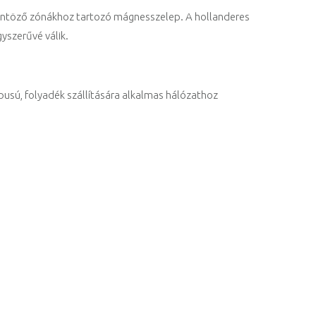
öntöző zónákhoz tartozó mágnesszelep. A hollanderes
yszerűvé válik.
usú, folyadék szállítására alkalmas hálózathoz