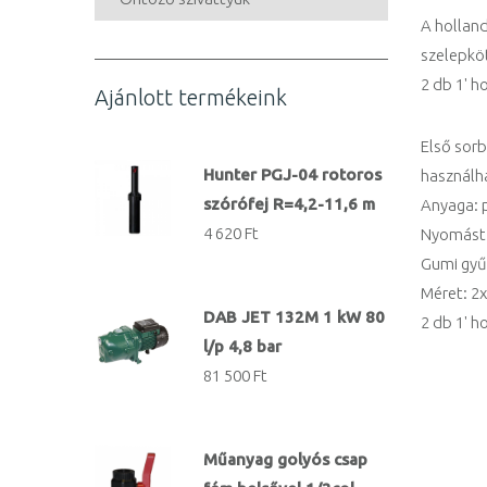
A hollan
szelepköt
2 db 1' h
Ajánlott termékeink
Első sor
Hunter PGJ-04 rotoros
használh
szórófej R=4,2-11,6 m
Anyaga: 
4 620 Ft
Nyomástű
Gumi gyű
Méret: 2x
DAB JET 132M 1 kW 80
2 db 1' h
l/p 4,8 bar
81 500 Ft
Műanyag golyós csap