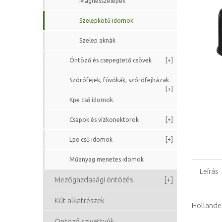
Mágnesszelepek
Szelepkötő idomok
Szelep aknák
Öntöző és csepegtető csövek
[+]
Szórófejek, fúvókák, szórófejházak
[+]
Kpe cső idomok
Csapok és vízkonektorok
[+]
Lpe cső idomok
[+]
Műanyag menetes idomok
Leírás
Mezőgazdasági öntözés
[+]
Kút alkatrészek
Hollande
Öntöző szivattyúk