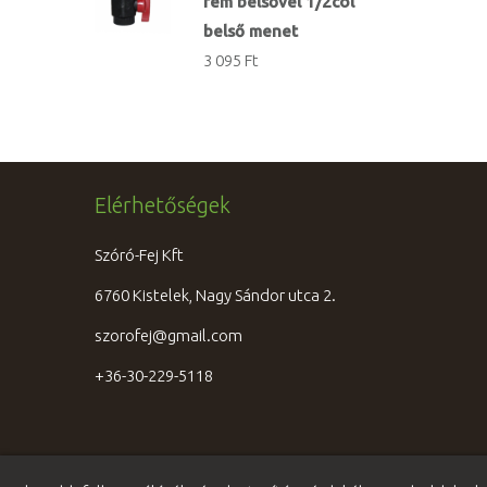
fém belsővel 1/2col
belső menet
3 095 Ft
Elérhetőségek
Szóró-Fej Kft
6760 Kistelek, Nagy Sándor utca 2.
szorofej@gmail.com
+36-30-229-5118