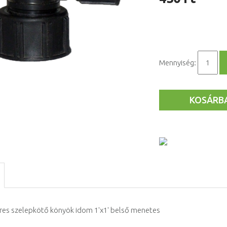
Mennyiség:
KOSÁRB
res szelepkötő könyök idom 1'x1' belső menetes