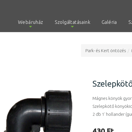
Webáruház
Szolgáltatásaink
Galéria
S
Park- és Kert öntözés
Szelepköt
Mágnes könyök gyors
Szelepkötő könyök
2 db 1' hollander (g
430 Ft