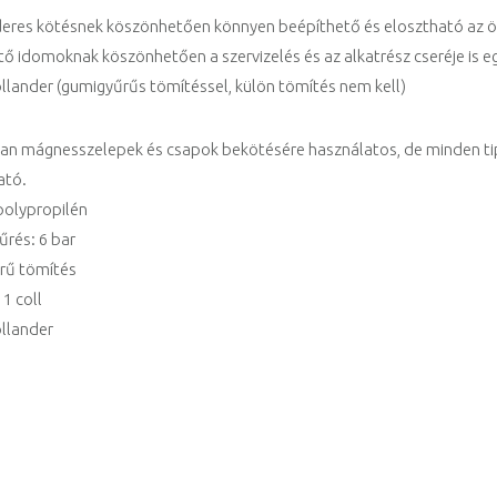
deres kötésnek köszönhetően könnyen beépíthető és elosztható az 
ő idomoknak köszönhetően a szervizelés és az alkatrész cseréje is eg
ollander (gumigyűrűs tömítéssel, külön tömítés nem kell)
ban mágnesszelepek és csapok bekötésére használatos, de minden tip
ató.
polypropilén
rés: 6 bar
rű tömítés
 1 coll
ollander