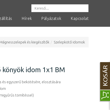
zállítás
Hírek
Pályázatok
Kapcsolat
Mágnesszelepek és kiegészítők
Szelepkötő idomok
ő könyök idom 1x1 BM
 és egyszerű bekötésére, elosztására
idom
umigyűrűs tömítéssel)