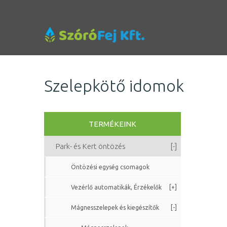
Szelepkötő idomok
TERMÉKEINK
Park- és Kert öntözés
[-]
Öntözési egység csomagok
Vezérlő automatikák, Érzékelők
[+]
Mágnesszelepek és kiegészítők
[-]